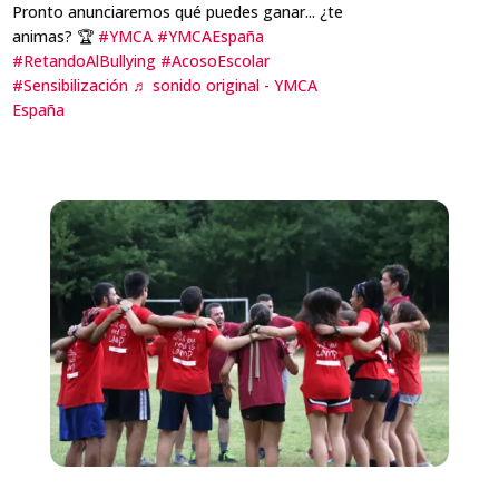
Pronto anunciaremos qué puedes ganar... ¿te
animas? 🏆
#YMCA
#YMCAEspaña
#RetandoAlBullying
#AcosoEscolar
#Sensibilización
♬ sonido original - YMCA
España